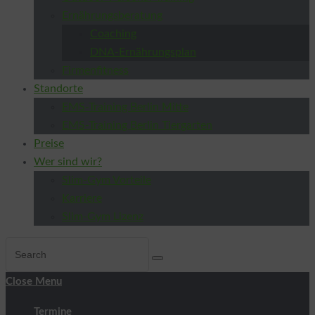
Ernährungsberatung
Coaching
DNA-Ernährungsplan
Firmenfitness
Standorte
EMS-Training Berlin Mitte
EMS-Training Berlin Tiergarten
Preise
Wer sind wir?
Slim-Gym Vorteile
Karriere
Slim-Gym Lizenz
Close Menu
Termine