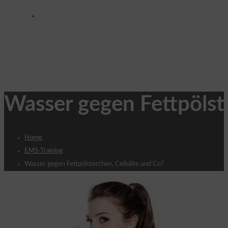
Wer sind wir?
Wasser gegen Fettpölste
Home
EMS-Training
Wasser gegen Fettpölsterchen, Cellulite und Co?