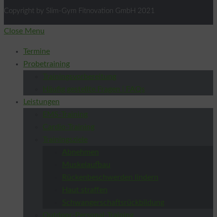
Copyright by Slim-Gym Fitnovation GmbH 2021
Close Menu
Termine
Probetraining
Trainingsvorbereitung
Häufig gestellte Fragen | FAQs
Leistungen
EMS-Training
Cardio-Training
Trainingsziele
Abnehmen
Muskelaufbau
Rückenbeschwerden lindern
Haut straffen
Schwangerschaftsrückbildung
Outdoor-Personal-Training