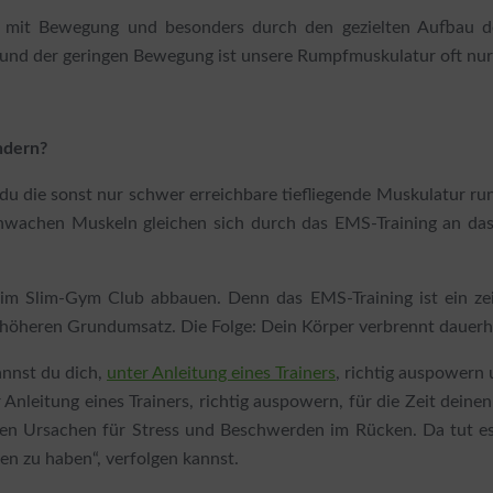
du mit Bewegung und besonders durch den gezielten Aufbau der
grund der geringen Bewegung ist unsere Rumpfmuskulatur oft nur
ndern?
u die sonst nur schwer erreichbare tiefliegende Muskulatur rund
hwachen Muskeln gleichen sich durch das EMS-Training an das
m Slim-Gym Club abbauen. Denn das EMS-Training ist ein zei
en höheren Grundumsatz. Die Folge: Dein Körper verbrennt dauer
annst du dich,
unter Anleitung eines Trainers
, richtig auspowern 
 Anleitung eines Trainers, richtig auspowern, für die Zeit deine
sten Ursachen für Stress und Beschwerden im Rücken. Da tut es g
en zu haben“, verfolgen kannst.