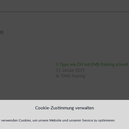
9)
5 Tipps wie DU mit EMS-Training schnell
17. Januar 2019
In "EMS-Training"
Cookie-Zustimmung verwalten
 verwenden Cookies, um unsere Website und unseren Service zu optimieren.