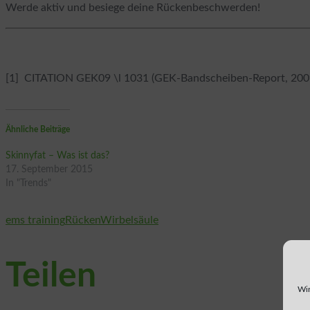
Werde aktiv und besiege deine Rückenbeschwerden!
[1] CITATION GEK09 \l 1031 (GEK-Bandscheiben-Report, 200
Ähnliche Beiträge
Skinnyfat – Was ist das?
17. September 2015
In "Trends"
ems training
Rücken
Wirbelsäule
Teilen
Wir