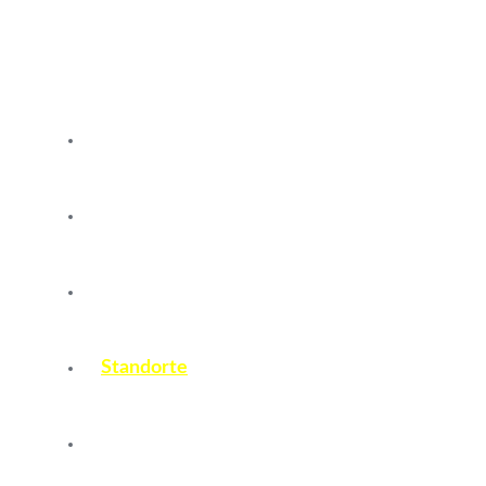
Termine
Probetraining
Leistungen
Standorte
Preise