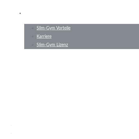
Wer sind wir?
Slim-Gym Vorteile
Karriere
Slim-Gym Lizenz
Rückbildung
LEISTUNGEN
Home
Leistungen