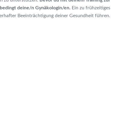
on zu unterstützen.
Bevor du mit deinem Training zur
nbedingt deine/n Gynäkologin/en.
Ein zu frühzeitiges
erhafter Beeinträchtigung deiner Gesundheit führen.