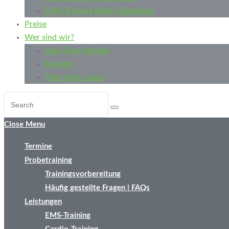
EMS-Training Berlin Tiergarten
Preise
Wer sind wir?
Slim-Gym Vorteile
Karriere
Slim-Gym Lizenz
Close Menu
Termine
Probetraining
Trainingsvorbereitung
Häufig gestellte Fragen | FAQs
Leistungen
EMS-Training