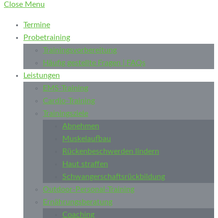
Close Menu
Termine
Probetraining
Trainingsvorbereitung
Häufig gestellte Fragen | FAQs
Leistungen
EMS-Training
Cardio-Training
Trainingsziele
Abnehmen
Muskelaufbau
Rückenbeschwerden lindern
Haut straffen
Schwangerschaftsrückbildung
Outdoor-Personal-Training
Ernährungsberatung
Coaching