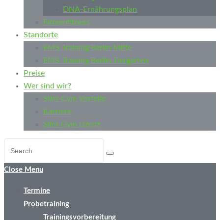
DNA-Ernährungsplan
Firmenfitness
Standorte
EMS-Training Berlin Mitte
EMS-Training Berlin Tiergarten
Preise
Wer sind wir?
Slim-Gym Vorteile
Karriere
Slim-Gym Lizenz
Close Menu
Termine
Probetraining
Trainingsvorbereitung