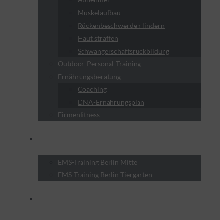
Muskelaufbau
Rückenbeschwerden lindern
Haut straffen
Schwangerschaftsrückbildung
Outdoor-Personal-Training
Ernährungsberatung
Coaching
DNA-Ernährungsplan
Firmenfitness
Standorte
EMS-Training Berlin Mitte
EMS-Training Berlin Tiergarten
Preise