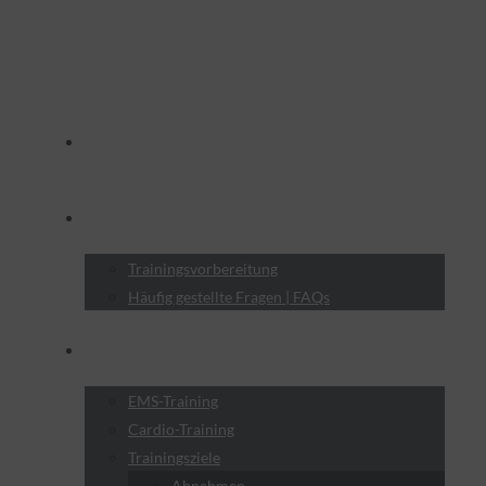
Termine
Probetraining
Trainingsvorbereitung
Häufig gestellte Fragen | FAQs
Leistungen
EMS-Training
Cardio-Training
Trainingsziele
Abnehmen