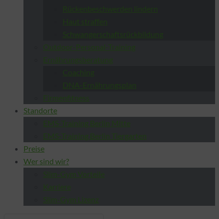
Rückenbeschwerden lindern
Haut straffen
Schwangerschaftsrückbildung
Outdoor-Personal-Training
Ernährungsberatung
Coaching
DNA-Ernährungsplan
Firmenfitness
Standorte
EMS-Training Berlin Mitte
EMS-Training Berlin Tiergarten
Preise
Wer sind wir?
Slim-Gym Vorteile
Karriere
Slim-Gym Lizenz