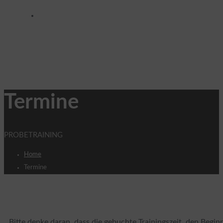
Wer sind wir?
Termine
PROBETRAINING
Home
Termine
Bitte denke daran, dass die gebuchte Trainingszeit, den Begi