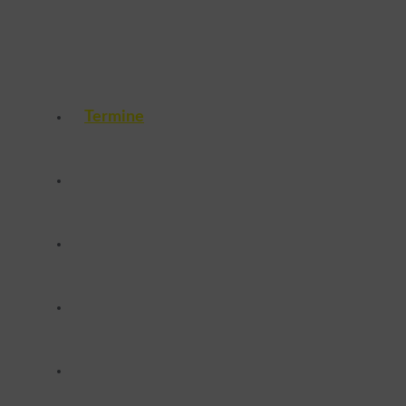
Termine
Probetraining
Leistungen
Standorte
Preise