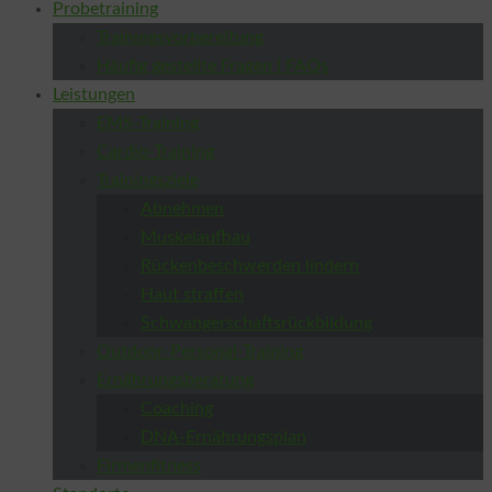
Probetraining
Trainingsvorbereitung
Häufig gestellte Fragen | FAQs
Leistungen
EMS-Training
Cardio-Training
Trainingsziele
Abnehmen
Muskelaufbau
Rückenbeschwerden lindern
Haut straffen
Schwangerschaftsrückbildung
Outdoor-Personal-Training
Ernährungsberatung
Coaching
DNA-Ernährungsplan
Firmenfitness