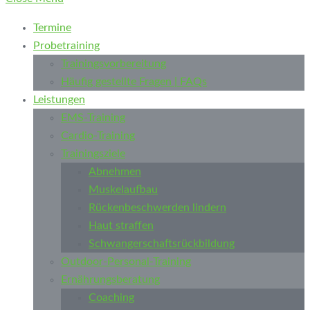
Termine
Probetraining
Trainingsvorbereitung
Häufig gestellte Fragen | FAQs
Leistungen
EMS-Training
Cardio-Training
Trainingsziele
Abnehmen
Muskelaufbau
Rückenbeschwerden lindern
Haut straffen
Schwangerschaftsrückbildung
Outdoor-Personal-Training
Ernährungsberatung
Coaching