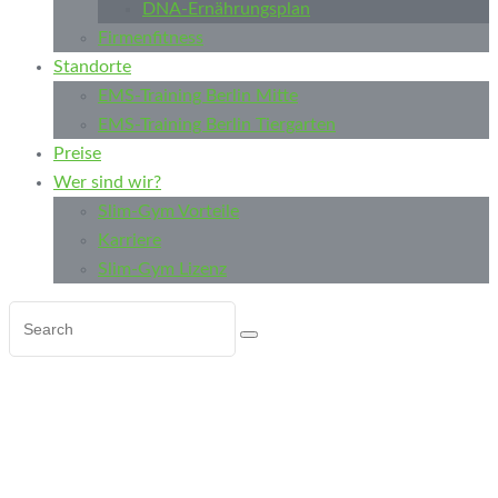
DNA-Ernährungsplan
Firmenfitness
Standorte
EMS-Training Berlin Mitte
EMS-Training Berlin Tiergarten
Preise
Wer sind wir?
Slim-Gym Vorteile
Karriere
Slim-Gym Lizenz